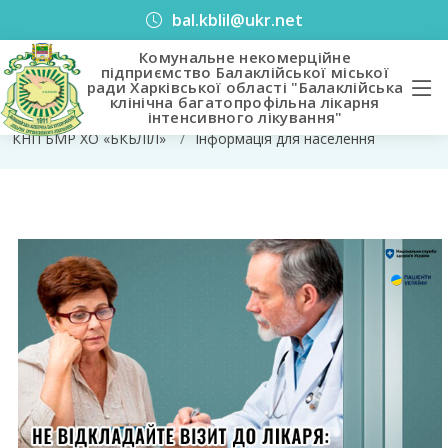
bal.kblil@ukr.net
Комунальне некомерційне
підприємство Балаклійської міської
ради Харківської області "Балаклійська
Хто відповідальний за ваше здоров’я?
клінічна багатопрофільна лікарня
інтенсивного лікування"
КНП БМР ХО «БКБЛІЛ»
Інформація для населення