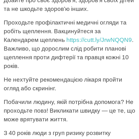
Дбайте про своє здоров’я, здоров’я своїх дітей
та не шкодьте здоров'ю інших.
Проходьте профілактичні медичні огляди та
робіть щеплення. Вакцинуйтеся за
Календарем щеплень
https://cutt.ly/JrwNQQN9
.
Важливо, що дорослим слід робити планові
щеплення проти дифтерії та правця кожні 10
років.
Не нехтуйте рекомендацією лікаря пройти
огляд або скринінг.
Побачили людину, якій потрібна допомога? Не
проходьте повз! Викликати швидку — це те, що
може врятувати життя.
З 40 років люди з груп ризику розвитку